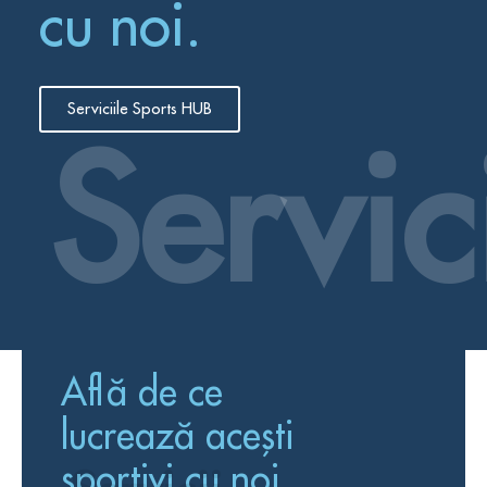
cu noi.
Serviciile Sports HUB
Servic
Află de ce
lucrează acești
sportivi cu noi.