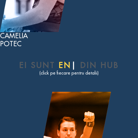
CAMELIA
POTEC
EI SUNT
END
|
DIN HUB
(click pe fiecare pentru detalii)